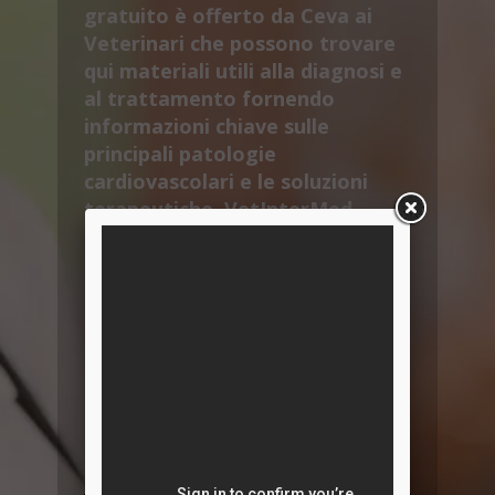
gratuito è offerto da Ceva ai
Veterinari che possono trovare
qui materiali utili alla diagnosi e
al trattamento fornendo
informazioni chiave sulle
principali patologie
cardiovascolari e le soluzioni
terapeutiche. VetInterMed
fornisce anche contenuti
specifici per migliorare la
compliance attraverso
l'informazione e l'educazione dei
proprietari.
Qui si trovano le sessioni di
CardioAcademy, ma anche altre
numerose risorse di Cardio-
Nefrologia!