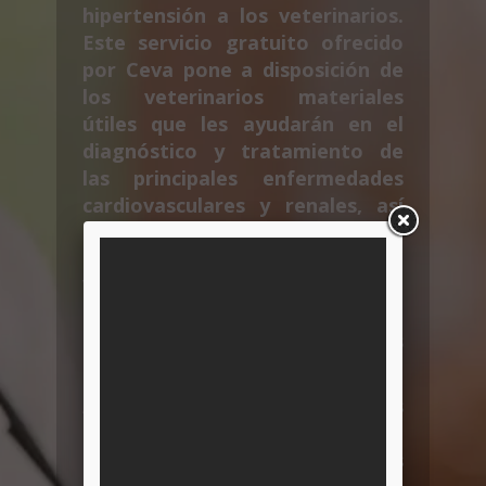
hipertensión a los veterinarios.
Este servicio gratuito ofrecido
por Ceva pone a disposición de
los veterinarios materiales
útiles que les ayudarán en el
diagnóstico y tratamiento de
las principales enfermedades
cardiovasculares y renales, así
como una propuesta de
soluciones terapéuticas.
VetInterMed también presenta
herramientas que facilitan la
comunicación con los
propietarios de los pacientes.
Aquí encontrará todas las
sesiones de CardioAcademy,
además de muchos recursos