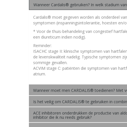
Wanneer Cardalis® gebruiken? In welk stadium van
Cardalis® moet gegeven worden als onderdeel van 
symptomen (inspanningsintolerantie, hoesten en/o
* Voor de thuis-behandeling van congestief hartfa
een diureticum indien nodig).
Reminder:
ISACHC stage II: klinische symptomen van hartfalen
de levenskwaliteit nadelig. Typische symptomen zij
sommige gevallen.
ACVIM stage C: patiënten die symptomen van hartfa
atrium.
Wanneer moet men CARDALIS® toedienen? Met v
Is het veilig om CARDALIS® te gebruiken in comb
ACE inhibitoren onderdrukken de productie van ald
inhibitor die ik nu reeds gebruik?