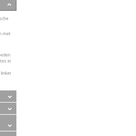
ische
en met
loeden
tes in
linker