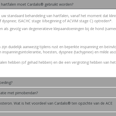
 hartfalen moet Cardalis® gebruikt worden?
uw standaard behandeling van hartfalen, vanaf het moment dat klin
f dyspnee; ISACHC stage II/beginning of ACVIM stage C) optreden*.
len als gevolg van degeneratieve klepaandoeningen bij de hond (sam
 zijn duidelijk aanwezig tijdens rust en beperkte inspanning en beïnv
n inspanningsintolerantie, hoesten, dyspnee (tachypnee) en milde asci
len hebben (of gehad hebben) en die een vergroting hebben van het 
oeding?
inatie met pimobendan?
osteron. Wat is het voordeel van Cardalis® ten opzichte van de ACE