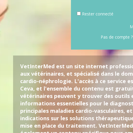
Rester connecté
M
Pas de compte ?
VetInterMed est un site internet professi
aux vétérinaires, et spécialisé dans le dom
cardio-néphrologie. L'accès à ce service es
Ceva, et l'ensemble du contenu est gratui
vétérinaires peuvent y trouver des outils 
informations essentielles pour le diagnost
principales maladies cardio-vasculaires, et
indications sur les solutions thérapeutiqu
mise en place du traitement. VetInterMe