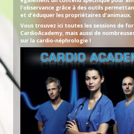
également un contenu spécifique pour am
l'observance grâce à des outils permettan
et d'éduquer les propriétaires d'animaux.
Vous trouvez ici toutes les sessions de f
CardioAcademy, mais aussi de nombreuse
sur la cardio-néphrologie !