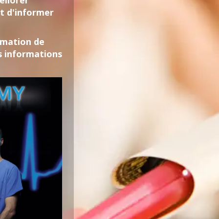
éliorer
t d'informer
ormation de
s informations