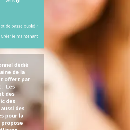
vous
ot de passe oublié ?
 Créer le maintenant
onnel dédié
aine de la
t offert par
t. Les
et des
ic des
 aussi des
es pour la
d propose