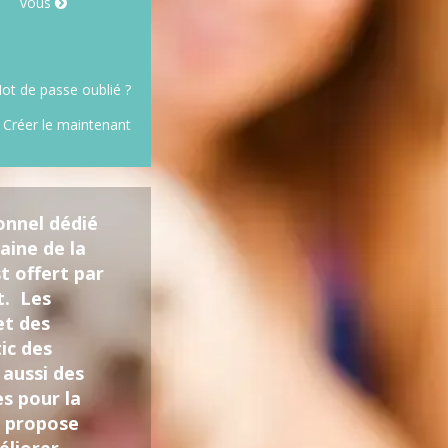
vous
ot de passe oublié ?
 Créer le maintenant
onnel dédié
aine de la
t offert par
t. Les
et des
ic des
 aussi des
es pour la
d propose