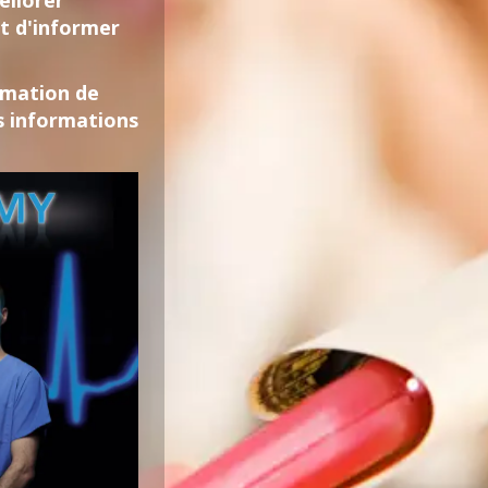
éliorer
t d'informer
ormation de
s informations