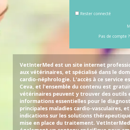
Rester connecté
M
Pas de compte ?
VetInterMed est un site internet professi
aux vétérinaires, et spécialisé dans le dom
cardio-néphrologie. L'accès à ce service es
Ceva, et l'ensemble du contenu est gratui
vétérinaires peuvent y trouver des outils 
informations essentielles pour le diagnost
principales maladies cardio-vasculaires, et
indications sur les solutions thérapeutiqu
mise en place du traitement. VetInterMe