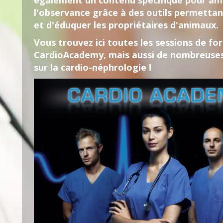
également un contenu spécifique pour am
l'observance grâce à des outils permettan
et d'éduquer les propriétaires d'animaux.
Vous trouvez ici toutes les sessions de f
CardioAcademy, mais aussi de nombreuse
sur la cardio-néphrologie !