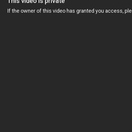
да предложите на стопаните за по-до
информиране и обучение.
Тук ще намерите всички материали от
CardioAcademy, както и много нови ма