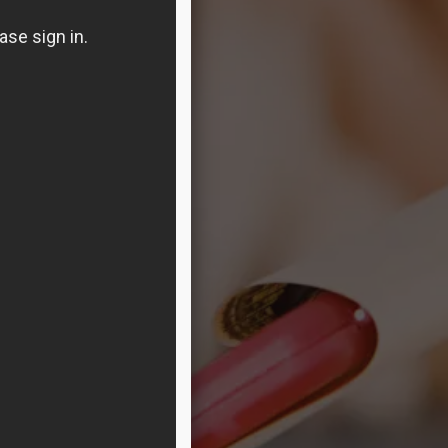
брото им
териали!