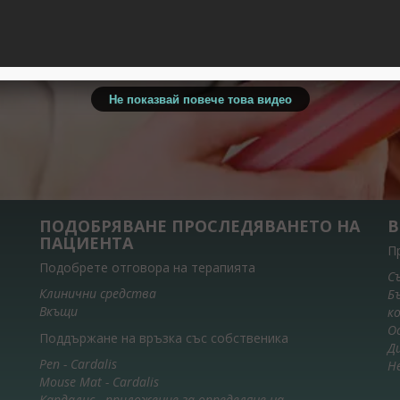
Не показвай повече това видео
ПОДОБРЯВАНЕ ПРОСЛЕДЯВАНЕТО НА
В
ПАЦИЕНТА
П
Подобрете отговора на терапията
С
Клинични средства
Б
Вкъщи
к
О
Поддържане на връзка със собственика
Д
Pen - Cardalis
Н
Mouse Mat - Cardalis
Кардалис - приложение за определяне на