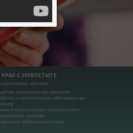
 КРАК С НОВОСТИТЕ
родължаващо обучение
ърдечни заболявания при кучетата
ъбречни и сърдечносъдови заболявания при
отките
снови в нефрологията и кардиологията
иагностични средства
ефрология/ Кардиология лечение