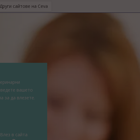
Други сайтове на Ceva
теринарни
ъведете вашето
а за да влезете.
Влез в сайта