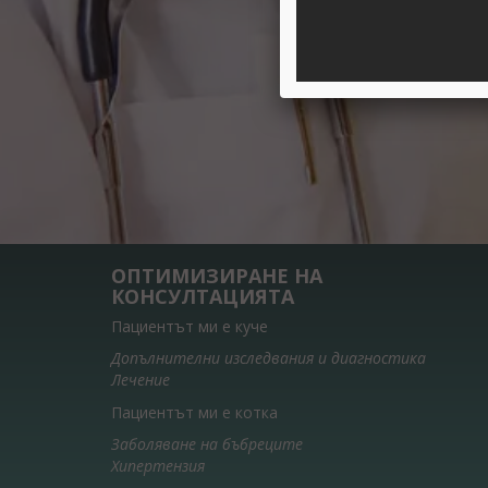
ОПТИМИЗИРАНЕ НА
КОНСУЛТАЦИЯТА
Пациентът ми е куче
Допълнителни изследвания и диагностика
Лечение
Пациентът ми е котка
Заболяване на бъбреците
Хипертензия