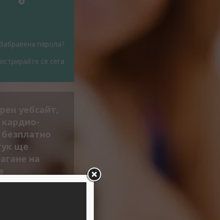
Забравена парола?
истрирайте се сега
рен уебсайт,
 кардио-
а безплатно
тук ще
агане на
е
ъщо така
ето можете