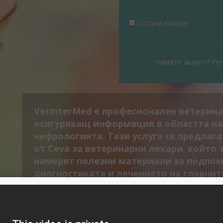
Остани вписан
Нямате акаунт? Рег
VetInterMed е професионален ветерина
осигуряващ информация в областта на
нефрологията. Тази услуга се предлаг
от Ceva за ветеринарни лекари, който 
намерят полезни материали за подпом
диагностиката и лечението на главнит
сърдечносъдови заболявания, както и
терапевтични решения. VetInterMed с
предлага специфично съдържание, ко