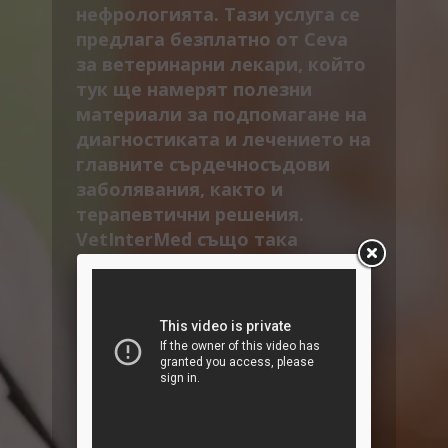
нефрологията. Тази услуга се
предлага безплатно от Ceva
за ветеринарни лекари, който
тук ще намерят полезни
материали за подпомагане на
диагностиката и лечението на
главните сърдечносъдови
заболявания, както и
терапевтични решения.
VetInterMed също така
предлага специфично
съдържание, което можете
да предложите на стопаните
за по-доброто им
информиране и обучение.
Тук ще намерите всички
материали от CardioAcademy,