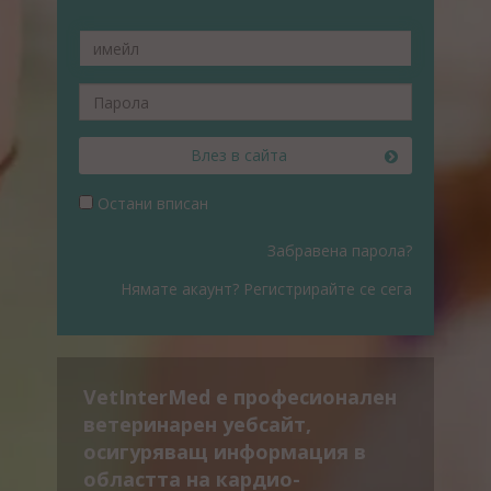
Влез в сайта
Остани вписан
Забравена парола?
Нямате акаунт? Регистрирайте се сега
VetInterMed е професионален
ветеринарен уебсайт,
осигуряващ информация в
областта на кардио-